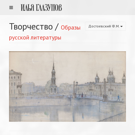
Творчество
/
Образы
Достоевский Ф.М.
русской литературы